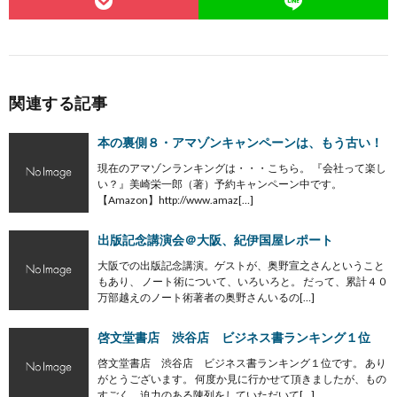
関連する記事
本の裏側８・アマゾンキャンペーンは、もう古い！
現在のアマゾンランキングは・・・こちら。 『会社って楽し
い？』美崎栄一郎（著）予約キャンペーン中です。
【Amazon】http://www.amaz[…]
出版記念講演会＠大阪、紀伊国屋レポート
大阪での出版記念講演。ゲストが、奥野宣之さんということ
もあり、 ノート術について、いろいろと。 だって、累計４０
万部越えのノート術著者の奥野さんいるの[…]
啓文堂書店 渋谷店 ビジネス書ランキング１位
啓文堂書店 渋谷店 ビジネス書ランキング１位です。 あり
がとうございます。 何度か見に行かせて頂きましたが、もの
すごく、迫力のある陳列をしていただいて[…]