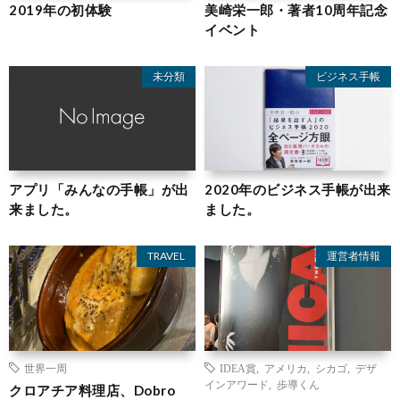
2019年の初体験
美崎栄一郎・著者10周年記念
イベント
未分類
ビジネス手帳
アプリ「みんなの手帳」が出
2020年のビジネス手帳が出来
来ました。
ました。
TRAVEL
運営者情報
世界一周
IDEA賞
,
アメリカ
,
シカゴ
,
デザ
インアワード
,
歩導くん
クロアチア料理店、Dobro