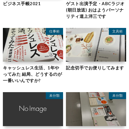
ビジネス手帳2021
ゲスト出演予定・ABCラジオ
(朝日放送) おはようパーソナ
リティ道上洋三です
仕事術
文具術
キャッシュレス生活、1年や
記念切手でお便りしてみます
ってみた 結局、どうするのが
一番いいんですか?
未分類
未分類