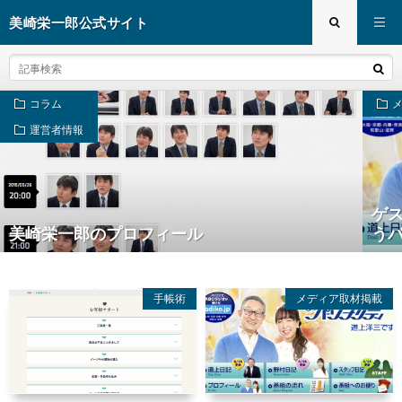
美崎栄一郎公式サイト
コラム
運営者情報
ゲス
美崎栄一郎のプロフィール
う
手帳術
メディア取材掲載