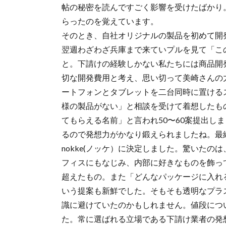
帖の秘密を読んですごく影響を受けたばかり
らったのを覚えています。
そのとき、自社オリジナルの製品を初めて開
翌週わざわざ兵庫まで来ていプルを見て「こ
と。下請けの経験しかない私たちには商品開
切な開発費用と考え、思い切って美崎さんの
ートフォンとタブレットを二台同時に置ける
様の製品がない」と相談を受けて着想したも
てもらえる名前」と言われ50〜60案提出し
るので発想力がかなり鍛えられましたね。最
nokke(ノッケ）に決定しました。驚いた
フィスにもなじみ、内部に好きなものを飾っ
超えたもの。また「どんなパッケージに入れ
いう提案も新鮮でした。そもそも透明なプラ
識に避けていたのかもしれません。値段につ
た。常に選ばれる立場である下請け業者の発