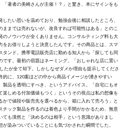
。「著者の美崎さんが主催！？」と驚き、本にサインをも
発したい思いを温めており、勉強会後に相談したところ、
のままでは売れないが、改良すれば可能性はある」とのこ
発のノウハウが全くありません。コンサルティング料も大
力をお借りしようと決意したんです。その商品とは、スマ
スタンド。携帯電話販売店に勤める知人から「探しても同
のです。最初の宿題はネーミング。「おしゃれな店に置い
ましたが全て却下。しかしなぜダメか理由も提示してくださ
終的に、120案ほどの中から商品イメージが湧きやすい
のは、製品を透明にすべき、というアドバイス。「自宅にもオ
て楽しめる付加価値もつく」というその視点は私の想像を
るかで値段や販売先を選べるから、箱に入れて売ろう」と
スチック製品を作るのは着色より手間がかかるため、無意
いても漠然と「決めるのは相手」という意識がありまし
想が染みついていることにも気づかされた瞬間でした。