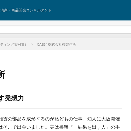
講演家・商品開発コンサルタント
サルティング実例集）
CASE4 株式会社桜製作所
所
す発想力
雑貨の部品を成形するのが私どもの仕事。知人に大阪開催
はそこで出会いました。実は書籍『「結果を出す人」の手