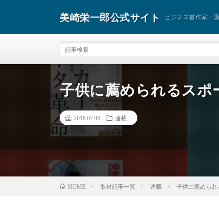
美崎栄一郎公式サイト
ビジネス書作家・
子供に薦められるスポー
2018.07.06
連載
取材記事一覧
連載
子供に薦められ
HOME