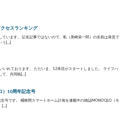
月間アクセスランキング
事を執筆しています。 記名記事ではないので、私（美崎栄一郎）の名前は発見で
う[…]
いいれております。 ただいま、12本目がスタートしました。 ライフハ
て、共同執[…]
ロ）10周年記念号
記念号です。 桶狭間スマートホーム計画を連載中の雑誌MONOQLO（モ
[…]