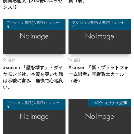
読書感想文【200冊のエッセ
廣（著）
ンス!】
アクション書評(Ａ書評)・エッセ
アクション書評(Ａ書評)・エッセ
イ
イ
書評
書評
#suisen 『壁を壊す』・ダイ
#suisen 『新・プラットフォ
ヤモンド社、本質を突いた話
ーム思考』平野敦士カール
は示唆に富み、痛快で心地良
（著）
い。
アクション書評(Ａ書評)・エッセ
ご紹介いただいた記事
イ