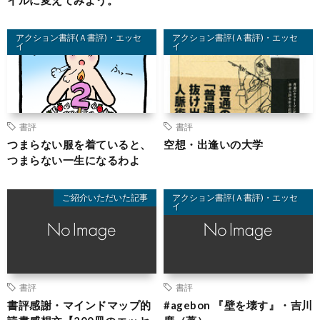
アクション書評(Ａ書評)・エッセ
アクション書評(Ａ書評)・エッセ
イ
イ
書評
書評
つまらない服を着ていると、
空想・出逢いの大学
つまらない一生になるわよ
ご紹介いただいた記事
アクション書評(Ａ書評)・エッセ
イ
書評
書評
書評感謝・マインドマップ的
#agebon 『壁を壊す』・吉川