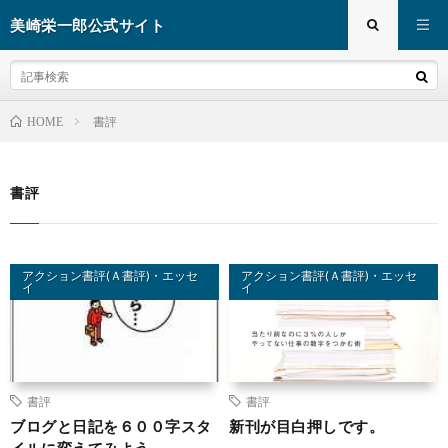
美崎栄一郎公式サイト
書評
HOME
書評
アクション書評(Ａ書評)・エッセ
アクション書評(Ａ書評)・エッセ
イ
イ
書評
書評
ブログと日記を６００字スタ
新刊が目白押しです。
イルに変えてみよう。