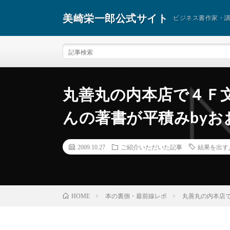
美崎栄一郎公式サイト
ビジネス書作家・
丸善丸の内本店で４Ｆ
んの著書が平積みbyお
2009.10.27
ご紹介いただいた記事
結果を出す
本の裏側・最前線レポ
丸善丸の内本店
HOME