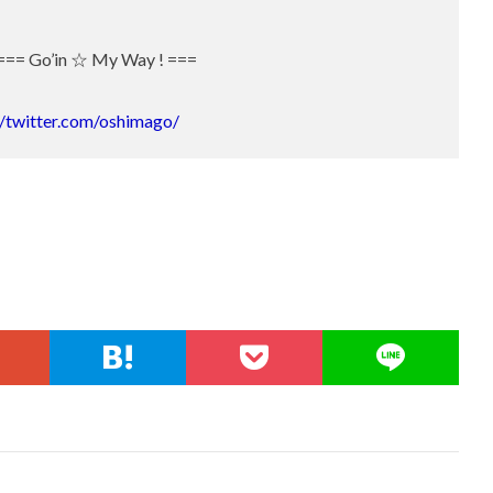
= Go’in ☆ My Way ! ===
//twitter.com/oshimago/