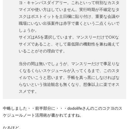
ヨ・キャンパスダイアリー。これといって特別なカスタ
マイズや使い方はしていません。実行時期が不確定なタ
スクはポストイットを土日欄に貼り付け、重要な会議や
職場にいない出張案件は赤字で書くという二点くらいで
しょうか。
サイズはA5を選択しています。マンスリーだけでOKな
サイズであること、そして最低限の機動性を兼ね備えて
いることがその理由です。
当分の間は無いでしょうが、マンスリーだけで事足りな
くなるくらいスケジュールが入ってくるまで、このスタ
イルでいこうと思います。手帳を真っ黒にしなければな
らないという強迫観念も無くなり、想像以上に楽でオス
スメです。
中略しました・・前半部分に・・・dodolifeさんのこのコクヨのス
ケジュールノート活用術が書かれてますね。
なるほど。