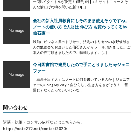
一“凄い”タイトルが決定！ (新刊JP) | エキサイトニュース そ
んな愉しげな噂を聞いた新刊J[…]
会社の新入社員教育にもそのまま使えそうですね。
ノートの使い方で人財は 伸び方 も変わってくるby
仙石惠一
以前にビジネス書のトリセツ、法則のトリセツの水野俊哉さ
んの勉強会でお逢いした仙石さんから メール頂きました。ご
本人の許可頂きましたので、転載します。 […]
今日図書館で発見したので手にとりましたbyジェニ
ファー
「結果を出す人」はノートに何を書いているのか｜ジェニフ
ァーのGoing My Way!! 自分らしい生き方をさがそう！！ 普
通じゃなくたっていいじゃな[…]
問い合わせ
講演・執筆・コンサル依頼などはこちらから。
https://note272.net/contact2020/