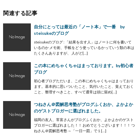
関連する記事
自分にとっては最近の「ノート本」で一番 by
steisukeのブログ
steisukeのブログ : 「結果を出す人」はノートに何を書いて
いるのか メモ術、手帳をどう使っているかっていう類の本は
たくさんありますが、 人がど[…]
この本にめちゃくちゃはまっております。by初心者
ブログ
初心者ブログただいま、この本にめちゃくちゃはまっており
ます。基本的に思いついたこと、気付いたこと、覚えておく
こと、整理すべきこと、すべて通常は頭に留め[…]
つねさん＠図解思考塾がブログふくおか、よかよか
のゲストブロガーに選ばれました。
福岡の友人、常富さんがブログふくおか、よかよかのゲスト
ブロガーに選ばれました！！ おめでとうございます！！！ つ
ねさん＠図解思考塾 ～「一日一図」で１[…]