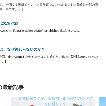
て、 全国２５箇所でビジネス書作家でコンサルタントの美崎栄一郎の講
田県です。 […]
13/7/25
iigata.lg.jp/kosodate/manabishogaku/shisetsu[…]
は、なぜ終わらないのか？
今回、dmm.comオンラインサロンを始めたご縁で、DMM.comのイベン
[…]
の最新記事