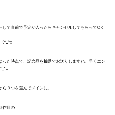
ーして直前で予定が入ったらキャンセルしてもらってOK
_^;;
なった時点で、記念品を抽選でお送りしますね。早くエン
^;;
から３つを選んでメインに。
６作目の