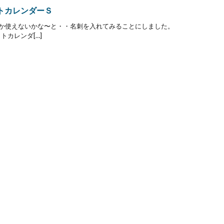
ケットカレンダーＳ
何か使えないかな〜と・・名刺を入れてみることにしました。
ットカレンダ[…]