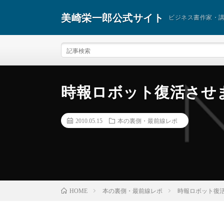
美崎栄一郎公式サイト
ビジネス書作家・
時報ロボット復活させ
2010.05.15
本の裏側・最前線レポ
本の裏側・最前線レポ
時報ロボット復
HOME