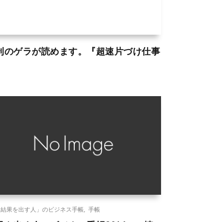
刊のゲラが読めます。『超速片づけ仕事
』
「結果を出す人」のビジネス手帳
,
手帳