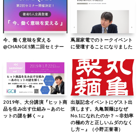
今、働く意味を変える
蔦屋家電でのトークイベント
@CHANGES第二回セミナー
に登壇することになりました
2019年、大分講演『ヒット商
出版記念イベントにゲスト出
品を生み出す仕組み～あのヒ
演します。丸亀製麺はなぜ
ットの謎を解く～』
No.1になれたのか？～非効率
の極め方と正しいムダのなく
し方～』（小野正誉著）