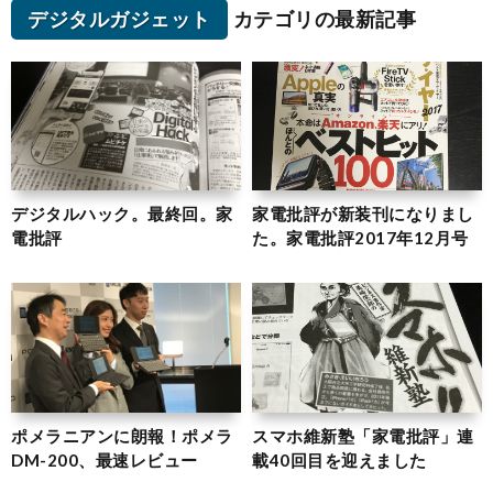
デジタルガジェット
カテゴリの最新記事
デジタルハック。最終回。家
家電批評が新装刊になりまし
電批評
た。家電批評2017年12月号
ポメラニアンに朗報！ポメラ
スマホ維新塾「家電批評」連
DM-200、最速レビュー
載40回目を迎えました