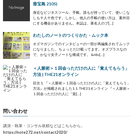
冊宝島 2105)
身近なビジネスツール、手帳。誰もが持っていて、使いこな
しも十人十色です。しかし、他人の手帳の使い方は、案外目
にする機会がありません。本誌は、著名人のプ[…]
わたしのノートのつくりかた・ムック本
オズマガジンでのインタビューの一部が再編集されてムック
になりました。 ちょっとだけ載ってます。オズプラスなの
で、かなり女子ノートな構成です。 &nbs[…]
＜人脈術＞１回会っただけの人に「覚えてもらう」
方法 | THE21オンライン
目次 1. 『＜人脈術＞１回会っただけの人に「覚えてもらう」
方法』が掲載されました1.1. THE21オンライン 『＜人脈術＞
１回会っただけの人に「覚[…]
問い合わせ
講演・執筆・コンサル依頼などはこちらから。
https://note272.net/contact2020/