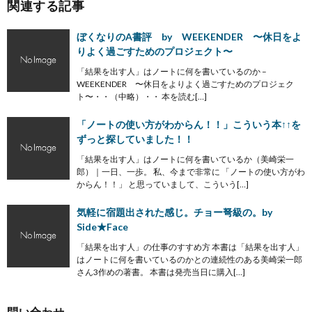
関連する記事
ぼくなりのA書評 by WEEKENDER 〜休日をよ
りよく過ごすためのプロジェクト〜
「結果を出す人」はノートに何を書いているのか –
WEEKENDER 〜休日をよりよく過ごすためのプロジェク
ト〜・・（中略）・・ 本を読む[…]
「ノートの使い方がわからん！！」こういう本↑↑を
ずっと探していました！！
「結果を出す人」はノートに何を書いているか（美崎栄一
郎）｜一日、一歩。 私、今まで非常に 「ノートの使い方がわ
からん！！」 と思っていまして、こういう[…]
気軽に宿題出された感じ。チョー弩級の。by
Side★Face
「結果を出す人」の仕事のすすめ方 本書は「結果を出す人」
はノートに何を書いているのかとの連続性のある美崎栄一郎
さん3作めの著書。 本書は発売当日に購入[…]
問い合わせ