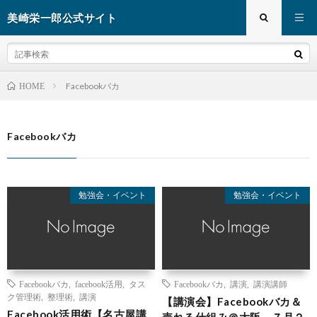
美崎栄一郎公式サイト
Facebookバカ
HOME
Facebookバカ
勉強会・イベント
勉強会・イベント
Facebookバカ
,
facebook活用
,
タス
Facebookバカ
,
講演
,
講演講師
ク管理術
,
整理術
,
講演
【講演会】Facebookバカ＆
Facebook活用術【名古屋講
売れる仕組み＠大阪 ７月２