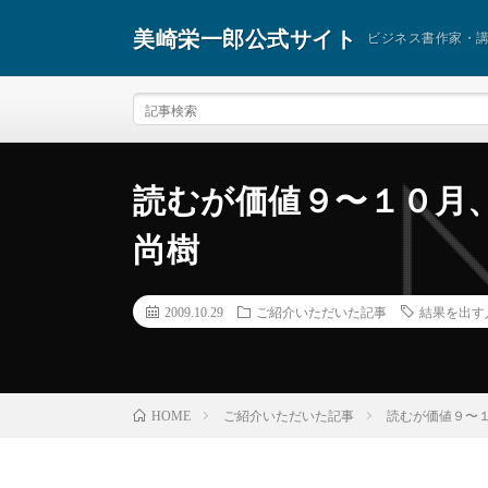
美崎栄一郎公式サイト
ビジネス書作家・
読むが価値９〜１０月、
尚樹
2009.10.29
ご紹介いただいた記事
結果を出す
ご紹介いただいた記事
読むが価値９〜１
HOME