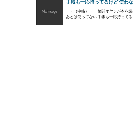
手帳も一応持ってるけど 使わな
・・（中略）・・ 格闘オヤジが本を読む
あとは使ってない 手帳も一応持ってるけ