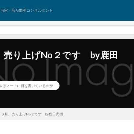
講演家・商品開発コンサルタント
売り上げNo２です by鹿田
人はノートに何を書いているのか
０月、売り上げNo２です by鹿田尚樹