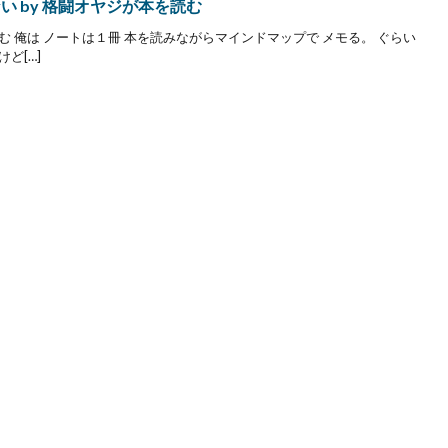
い by 格闘オヤジが本を読む
 俺は ノートは１冊 本を読みながらマインドマップで メモる。 ぐらい
ど[…]