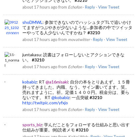
いとアクションできない。
#3210
about 17 hours ago
from
Echofon
·
Reply
·
View Tweet
shoDMWL
:
参加できないのでハッシュタグTLで追いかけ
てますがつぶやきが少ないような…参加者の中でツイッタ
ーやってる人少ないんですかね？
#3210
about 17 hours ago
from
movatwitter
·
Reply
·
View Tweet
juntakasu
:
読書はフォローしないとアクションできな
い。
#3210
about 17 hours ago
from
Echofon
·
Reply
·
View Tweet
kobabiz
:
RT
@a16misaki
: 自分の本をとりあえず、１５冊
持ってきました。内職、なう。サイン書いてます。笑。
売れますように。祈。定価１４００円。税金分は、要ら
ないです。 RT
@kobabiz
: 一点突破
#3210
http://twitpic.com/yfxjo
about 17 hours ago
from
Echofon
·
Reply
·
View Tweet
sports_biz
:
学んだことをフォローする仕組みと思い出す
仕組みが重要。例)読者メモ
#3210
about 17 hours ago
from
Keitai Web
·
Reply
·
View Tweet