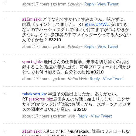
about 17 hours ago
from
Echofon
·
Reply
·
View Tweet
a16misaki
:
どうなんですかね？すみません。呟かずに、
内職《サイン》してました。 RT
@shoDMWL
: 参加でき
ないのでハッシュタグTLで追いかけてますがつぶやきが
少ないような…参加者の中でツイッターやってる人少ない
んですかね？
#3210
about 17 hours ago
from
Echofon
·
Reply
·
View Tweet
sports_biz
:
鹿田さんの仕事哲学。未来を切り開くのは記
録すること(過去の積み上げ)。毎年プロフィールに何かひ
とつでも付け加える。自分との対比
#3210
about 17 hours ago
from
Keitai Web
·
Reply
·
View Tweet
takakoezuka
:
早速その話出ましたか。ありがたい。
RT
@sports_biz
:鹿田さんのお話し始まりました。エクサ
サイズ(マラソン)と記録のお話しから。スポーツとビジネ
スの関連性はやはり高い。
#3210
about 17 hours ago
from
web
·
Reply
·
View Tweet
a16misaki
:
ふむふむ RT
@juntakasu
: 読書はフォローしな