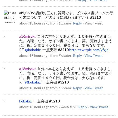
aki_0606
:
講師お三方に質問です。ビジネス書ブームの行
く末について、どのように思われますか？
#3210
about 18 hours ago
from
Echofon
·
Reply
·
View Tweet
a16misaki
:
自分の本をとりあえず、１５冊持ってきまし
た。内職、なう。サイン書いてます。笑。 売れますよう
に。祈。定価１４００円。税金分は、要らないです。
RT
@kobabiz
: 一点突破
#3210
http://twitpic.com/yfxjo
about 18 hours ago
from
Echofon
·
Reply
·
View Tweet
a16misaki
:
自分の本をとりあえず、１５冊持ってきまし
た。内職、なう。サイン書いてます。笑。 売れますよう
に。祈。定価１４００円。税金分は、要らないです。
RT
@kobabiz
: 一点突破
#3210
about 18 hours ago
from
Echofon
·
Reply
·
View Tweet
kobabiz
:
一点突破
#3210
about 18 hours ago
from
TweetDeck
·
Reply
·
View Tweet