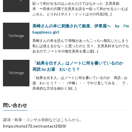
貼って剥がせるのはふせんだけではなかった : 文房具探
求 〜田舎の片隅で文房具を語る〜貼って剥がせるといえば
ふせん、とりわけポスト・イットはその代名詞[…]
美崎さんの本に刺激されて銀座、伊東屋へ by I’m
happiness girl
美崎さんの本を読んで 情報があっちこっちへ散乱したしまう
私には使えるかな～ と思ったのと 元々、文房具好きなのでも
あるので ノートや小物文房具を選ぶ楽[…]
「結果を出す人」はノートに何を書いているのか
再読 by お湯 わいとう？
「結果を出す人」はノートに何を書いているのか 再読 – お
湯 わいとう？ ・・（中略）・・ でやり直してみる． で，
具体的な方法を細かく決[…]
問い合わせ
講演・執筆・コンサル依頼などはこちらから。
https://note272.net/contact2020/