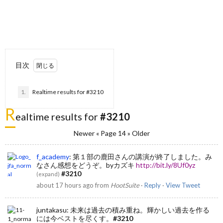
目次
1.
Realtime results for #3210
R
ealtime results for
#3210
Newer
« Page 14 »
Older
f_academy
:
第１部の鹿田さんの講演が終了しました。み
なさん感想をどうぞ。byカズキ
http://bit.ly/8Uf0yz
#3210
(
expand
)
about 17 hours ago
from
HootSuite
·
Reply
·
View Tweet
juntakasu
:
未来は過去の積み重ね。輝かしい過去を作る
には今ベストを尽くす。
#3210