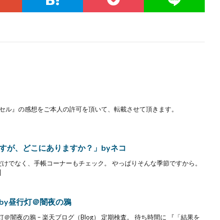
クセル』の感想をご本人の許可を頂いて、転載させて頂きます。
すが、どこにありますか？」byネコ
だけでなく、手帳コーナーもチェック。 やっぱりそんな季節ですから。
]
by昼行灯＠闇夜の鴉
＠闇夜の鴉 – 楽天ブログ（Blog） 定期検査。 待ち時間に 『「結果を