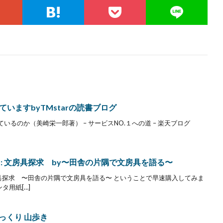
いますbyTMstarの読書ブログ
るのか（美崎栄一郎著） – サービスNO.１への道 – 楽天ブログ
: 文房具探求 by〜田舎の片隅で文房具を語る〜
房具探求 〜田舎の片隅で文房具を語る〜 ということで早速購入してみま
タ用紙[…]
ゆっくり 山歩き