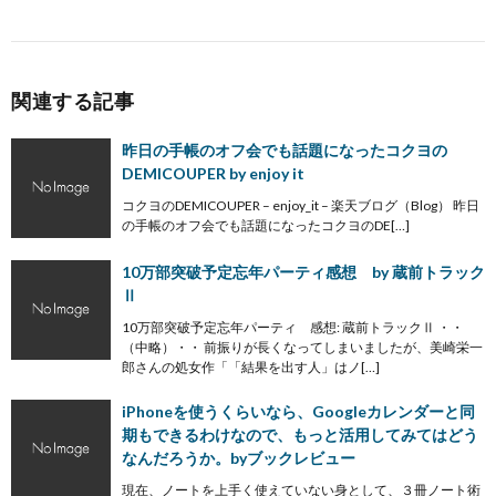
関連する記事
昨日の手帳のオフ会でも話題になったコクヨの
DEMICOUPER by enjoy it
コクヨのDEMICOUPER – enjoy_it – 楽天ブログ（Blog） 昨日
の手帳のオフ会でも話題になったコクヨのDE[…]
10万部突破予定忘年パーティ感想 by 蔵前トラック
Ⅱ
10万部突破予定忘年パーティ 感想: 蔵前トラックⅡ ・・
（中略）・・ 前振りが長くなってしまいましたが、美崎栄一
郎さんの処女作「「結果を出す人」はノ[…]
iPhoneを使うくらいなら、Googleカレンダーと同
期もできるわけなので、もっと活用してみてはどう
なんだろうか。byブックレビュー
現在、ノートを上手く使えていない身として、３冊ノート術