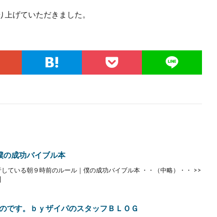
り上げていただきました。
僕の成功バイブル本
している朝９時前のルール｜僕の成功バイブル本 ・・（中略）・・ >>
]
のです。ｂｙザイパのスタッフＢＬＯＧ