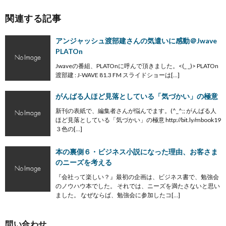
関連する記事
アンジャッシュ渡部建さんの気遣いに感動＠Jwave
PLATOn
Jwaveの番組、PLATOnに呼んで頂きました。<(_ _)> PLATOn
渡部建 : J-WAVE 81.3 FM スライドショーは[…]
がんばる人ほど見落としている「気づかい」の極意
新刊の表紙で、編集者さんが悩んでます。(^_^;; がんばる人
ほど見落としている「気づかい」の極意 http://bit.ly/mbook19
３色の[…]
本の裏側６・ビジネス小説になった理由、お客さま
のニーズを考える
『会社って楽しい？』最初の企画は、ビジネス書で、勉強会
のノウハウ本でした。 それでは、ニーズを満たさないと思い
ました。 なぜならば、勉強会に参加したコ[…]
問い合わせ