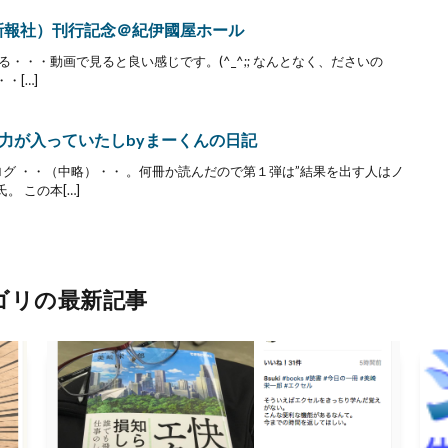
済新報社）刊行記念＠紀伊國屋ホール
を貼る・・・動画で見ると良い感じです。(^_^;; なんとなく、ださいの
・[…]
力が入っていたしbyまーくんの日記
ログ ・・（中略）・・ 。何冊か読んだので第１弾は”結果を出す人はノ
 この本[…]
ゴリの最新記事