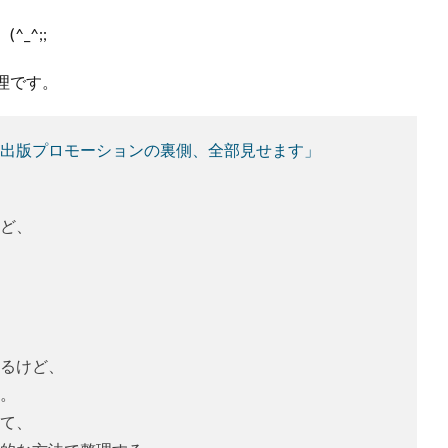
_^;;
理です。
出版プロモーションの裏側、全部見せます」
ど、
るけど、
。
て、