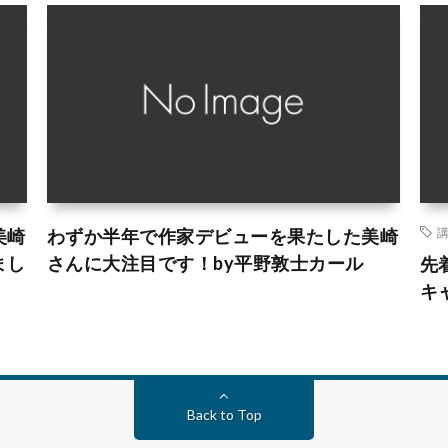
美崎
わずか半年で作家デビューを果たした美崎
まし
さんに大注目です！by平野敦士カール
先
キ
Back to Top