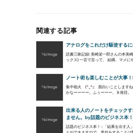
関連する記事
アナログをこれだけ駆使するに
読書三昧記録: 美崎栄一郎さんの本美崎
ックス) 一言で言って、 結構、マメにや
ノート術も楽しむことが大事！by
集中砲火 (^_^;; 面白いことし
かなーーーー。ふぅーーー、８発目。 【
出来る人のノートをチェックす
ません。by話題のビジネス本
話題のビジネス本！ : 「結果を出す
とができますので、真似をすることは恥