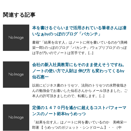
関連する記事
本を書けるぐらいまで活用されている筆者さんは凄
いなぁbyのっぽのブログ「バカンチ」
書籍“「結果を出す人」はノートに何を書いているのか”(美崎
栄一郎) のっぽのブログ「バカンチ」/ウェブリブログ のっぽ
は字が汚いのでノートは苦手です。[…]
会社の新入社員教育にもそのまま使えそうですね。
ノートの使い方で人財は 伸び方 も変わってくるby
仙石惠一
以前にビジネス書のトリセツ、法則のトリセツの水野俊哉さ
んの勉強会でお逢いした仙石さんから メール頂きました。ご
本人の許可頂きましたので、転載します。 […]
定価の１４７０円を遙かに超えるコストパフォーマ
ンスのノート術本byうめっつ
「結果を出す人」はノートに何を書いているのか 美崎栄一
郎著 【 うめっつのガジェット・シンドローム 】・・（中