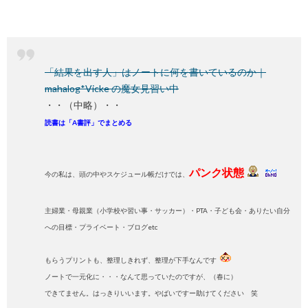
「結果を出す人」はノートに何を書いているのか｜
mahalog*Vicke の魔女見習い中
・・（中略）・・
読書は「A書評」でまとめる
パンク状態
今の私は、頭の中やスケジュール帳だけでは、
主婦業・母親業（小学校や習い事・サッカー）・PTA・子ども会・ありたい自分
への目標・プライベート・ブログetc
もらうプリントも、整理しきれず、整理が下手なんです
ノートで一元化に・・・なんて思っていたのですが、（春に）
できてません。はっきりいいます。やばいですー助けてください 笑