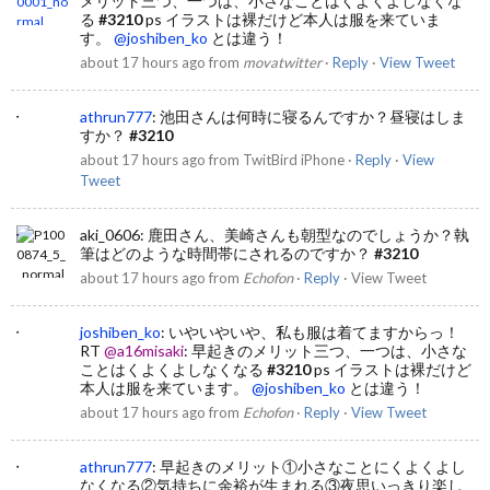
メリット三つ、一つは、小さなことはくよくよしなくな
る
#3210
ps イラストは裸だけど本人は服を来ていま
す。
@joshiben_ko
とは違う！
about 17 hours ago
from
movatwitter
·
Reply
·
View Tweet
athrun777
:
池田さんは何時に寝るんですか？昼寝はしま
すか？
#3210
about 17 hours ago
from
TwitBird iPhone
·
Reply
·
View
Tweet
aki_0606
:
鹿田さん、美崎さんも朝型なのでしょうか？執
筆はどのような時間帯にされるのですか？
#3210
about 17 hours ago
from
Echofon
·
Reply
·
View Tweet
joshiben_ko
:
いやいやいや、私も服は着てますからっ！
RT
@a16misaki
: 早起きのメリット三つ、一つは、小さな
ことはくよくよしなくなる
#3210
ps イラストは裸だけど
本人は服を来ています。
@joshiben_ko
とは違う！
about 17 hours ago
from
Echofon
·
Reply
·
View Tweet
athrun777
:
早起きのメリット①小さなことにくよくよし
なくなる②気持ちに余裕が生まれる③夜思いっきり楽し