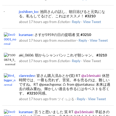
joshiben_ko
:
池田さんの話し、朝日浴びると元気にな
る。私もしてるけど、これはオススメ！
#3210
about 17 hours ago
from
Echofon
·
Reply
·
View Tweet
kuramae
:
さすが5959の日の提唱者 笑
#3210
about 17 hours ago
from
movatwitter
·
Reply
·
View Tweet
aki_0606
:
朝からシャンパン♪ これぞ朝シャン。
#3210
about 17 hours ago
from
Echofon
·
Reply
·
View Tweet
clanredev
:
皆さん購入済みとか(笑) RT
@a16misaki
: 休憩
時間では、一冊も売れず。苦笑。本を売るのは、難しい
ですね。RT
@peachgoma
: ♺ from
@juntakasu
: 未来は過
去の積み重ね。輝かしい過去を作るには今ベストを尽く
す。
#3210
同感。
about 17 hours ago
from
ツイっぷる
·
Reply
·
View Tweet
kuramae
:
言うと思いました 笑 RT
@a16misaki
: 早起きの