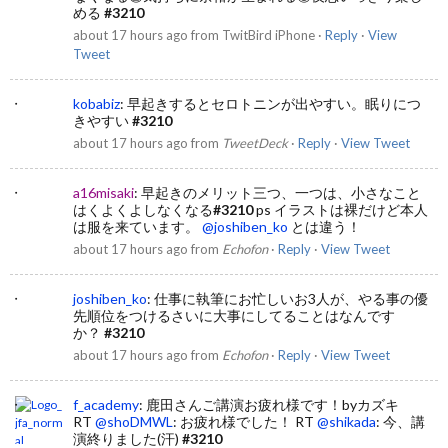
める
#3210
about 17 hours ago
from
TwitBird iPhone
·
Reply
·
View
Tweet
kobabiz
:
早起きするとセロトニンが出やすい。眠りにつ
きやすい
#3210
about 17 hours ago
from
TweetDeck
·
Reply
·
View Tweet
a16misaki
:
早起きのメリット三つ、一つは、小さなこと
はくよくよしなくなる
#3210
ps イラストは裸だけど本人
は服を来ています。
@joshiben_ko
とは違う！
about 17 hours ago
from
Echofon
·
Reply
·
View Tweet
joshiben_ko
:
仕事に執筆にお忙しいお3人が、やる事の優
先順位をつけるさいに大事にしてることはなんです
か？
#3210
about 17 hours ago
from
Echofon
·
Reply
·
View Tweet
f_academy
:
鹿田さんご講演お疲れ様です！byカズキ
RT
@shoDMWL
: お疲れ様でした！ RT
@shikada
: 今、講
演終りました(汗)
#3210