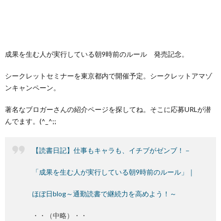
成果を生む人が実行している朝9時前のルール 発売記念。
シークレットセミナーを東京都内で開催予定。シークレットアマゾ
ンキャンペーン。
著名なブロガーさんの紹介ページを探してね。そこに応募URLが潜
んでます。(^_^;;
【読書日記】仕事もキャラも、イチブがゼンブ！－
「成果を生む人が実行している朝9時前のルール」｜
ほぼ日blog～通勤読書で継続力を高めよう！～
・・（中略）・・