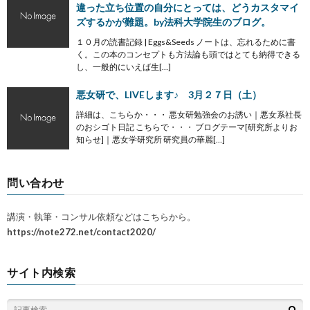
違った立ち位置の自分にとっては、どうカスタマイ
ズするかが難題。by法科大学院生のブログ。
１０月の読書記録 | Eggs&Seeds ノートは、忘れるために書
く。この本のコンセプトも方法論も頭ではとても納得できる
し、一般的にいえば生[…]
悪女研で、LIVEします♪ 3月２７日（土）
詳細は、こちらか・・・ 悪女研勉強会のお誘い｜悪女系社長
のおシゴト日記 こちらで・・・ ブログテーマ[研究所よりお
知らせ]｜悪女学研究所 研究員の華麗[…]
問い合わせ
講演・執筆・コンサル依頼などはこちらから。
https://note272.net/contact2020/
サイト内検索