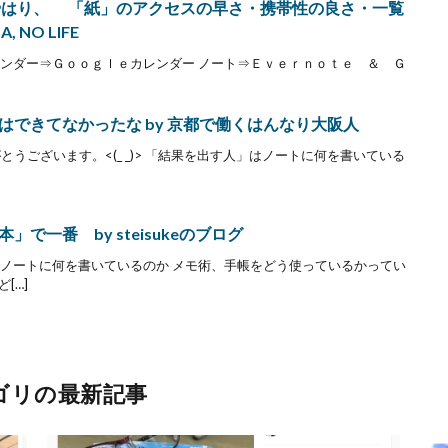
やはり、 「紙」のアクセスの早さ・携帯性の良さ・一覧
 NO LIFE
帳 最近 カレンダー⇒Ｇｏｏｇｌｅカレンダー ノート⇒Ｅｖｅｒｎｏｔｅ ＆ Ｇ
できてなかったな by 京都で働くはんなり大阪人
うございます。<(_ _)> 「結果を出す人」はノートに何を書いている
で一番 by steisukeのブログ
す人」はノートに何を書いているのか メモ術、手帳をどう使っているかってい
[…]
ゴリの最新記事