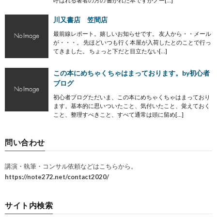
呼ばれる著者の方の 書かれた本ですがノー[…]
川又書店 笠間店
最前線レポート。嬉しいお知らせです。 友人から・・メール
が・・・。 先ほどいつも行く本屋が入荷したとのことで行っ
てきました。 ちょっと下だと目立たない[…]
この本にめちゃくちゃはまっております。by初心者
ブログ
初心者ブログただいま、この本にめちゃくちゃはまっており
ます。基本的に思いついたこと、気付いたこと、覚えておく
こと、整理すべきこと、すべて通常は頭に留め[…]
問い合わせ
講演・執筆・コンサル依頼などはこちらから。
https://note272.net/contact2020/
サイト内検索