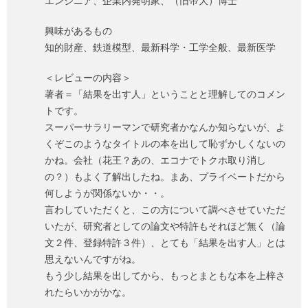
エンジニア、企業内発明家、（旧帝大）博士
興味があるもの
知的財産、鉄道模型、最新科学・工学全般、最新医学
＜レビューの内容＞
著者＝「結果を出す人」ということと理解してのコメン
トです。
スーパーサラリーマンで研究者かなんか知らないが、よ
くぞこのようなタイトルの本を出して恥ずかしくないの
かね。会社（花王？あの、エコナでトクホ取り消し
の？）もよく了解出したね。まあ、プライベートだから
何しようが関係ないか・・。
言わしていただくと、この方について調べさせていただ
いたが、研究者としての論文や特許もそれほど無く（論
文２件、登録特許３件）、とても「結果を出す人」とは
思えないんですがね。
もう少し結果を出してから、もっとまともな本を上梓さ
れたらいかがかな。