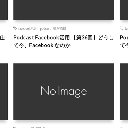
facebook活用
,
podcast
,
講演講師
f
る仕
Podcast Facebook活用 【第36回】どうし
Po
て今、Facebook なのか
て今