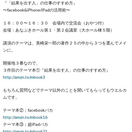
『「結果を出す人」の仕事のすすめ方』
〜facebook&iPhone/
iPadの活用術〜
１６：００〜１６：３０ 会場内で交流会（おやつ
付）
会場：あなぶきホール第１・第２会議室（大ホール棟５階
）
講演のテーマは、美崎栄一郎の著作２５の中から３つを選
んでメイ
ンに。
開催地３番なので、
３作目のテーマ本①『結果を出す人」の仕事のすすめ方』
http://amzn.to/mbook3
もちろん質問などでテーマ以外のことを聞いてもらっても
ウエルカ
ムです。
テーマ本②；facebookバカ
http://amzn.to/mbook16
テーマ本③；超iPadバカ
http://amzn.to/mbook21