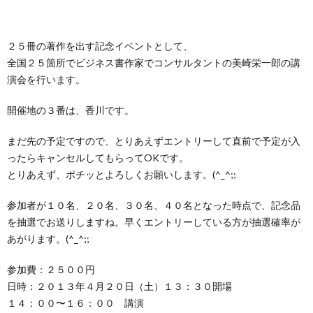
２５冊の著作を出す記念イベントとして、
全国２５箇所でビジネス書作家でコンサルタントの美崎栄
一郎の講
演会を行います。
開催地の３番は、香川です。
まだ先の予定ですので、とりあえずエントリーして直前で
予定が入
ったらキャンセルしてもらってOKです。
とりあえず、ポチッとよろしくお願いします。(^_^;
;
参加者が１０名、２０名、３０名、４０名となった時点で
、記念品
を抽選でお送りしますね。早くエントリーしてい
る方が抽選確率が
あがります。(^_^;;
参加費：２５００円
日時：２０１３年４月２０日（土）１３：３０開場
１４：００〜１６：００ 講演