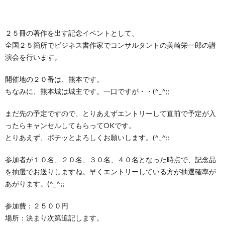
２５冊の著作を出す記念イベントとして、
全国２５箇所でビジネス書作家でコンサルタントの美崎栄
一郎の講
演会を行います。
開催地の２０番は、熊本です。
ちなみに、熊本城は城主です。一口ですが・・(^_^;
;
まだ先の予定ですので、とりあえずエントリーして直前で
予定が入
ったらキャンセルしてもらってOKです。
とりあえず、ポチッとよろしくお願いします。(^_^;
;
参加者が１０名、２０名、３０名、４０名となった時点で
、記念品
を抽選でお送りしますね。早くエントリーしてい
る方が抽選確率が
あがります。(^_^;;
参加費：２５００円
場所：決まり次第追記します。