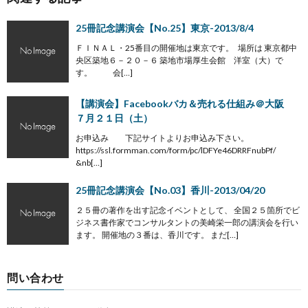
25冊記念講演会【No.25】東京-2013/8/4
ＦＩＮＡＬ・25番目の開催地は東京です。 場所は 東京都中
央区築地６－２０－６ 築地市場厚生会館 洋室（大）で
す。 会[…]
【講演会】Facebookバカ＆売れる仕組み＠大阪
７月２１日（土）
お申込み 下記サイトよりお申込み下さい。
https://ssl.formman.com/form/pc/lDFYe46DRRFnubPf/
&nb[…]
25冊記念講演会【No.03】香川-2013/04/20
２５冊の著作を出す記念イベントとして、 全国２５箇所でビ
ジネス書作家でコンサルタントの美崎栄一郎の講演会を行い
ます。 開催地の３番は、香川です。 まだ[…]
問い合わせ