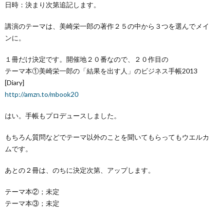
日時：決まり次第追記します。
講演のテーマは、美崎栄一郎の著作２５の中から３つを選
んでメイ
ンに。
１冊だけ決定です。開催地２０番なので、２０作目の
テーマ本①美崎栄一郎の「結果を出す人」のビジネス手帳
2013
[Diary]
http://amzn.to/mbook20
はい。手帳もプロデュースしました。
もちろん質問などでテーマ以外のことを聞いてもらっても
ウエルカ
ムです。
あとの２冊は、のちに決定次第、アップします。
テーマ本②；未定
テーマ本③；未定