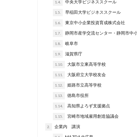
中央大学ビジネススクール
1.4.
早稲田大学ビジネススクール
1.5.
東京中小企業投資育成株式会社
1.6.
静岡市産学交流センター・静岡市中
1.7.
岐阜市
1.8.
滋賀県庁
1.9.
大阪市立東高等学校
1.10.
大阪府立大学校友会
1.11.
姫路市立高等学校
1.12.
徳島市役所
1.13.
高知県よろず支援拠点
1.14.
宮崎市地域雇用創造協議会
1.15.
企業内 講演
2.
MAZDA＠広島