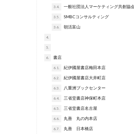
一般社団法人マーケティング共創協
3.4.
SMBCコンサルティング
3.5.
朝活富山
3.6.
4.
5.
書店
6.
紀伊國屋書店梅田本店
6.1.
紀伊國屋書店大井町店
6.2.
八重洲ブックセンター
6.3.
三省堂書店神保町本店
6.4.
三省堂書店名古屋
6.5.
丸善 丸の内本店
6.6.
丸善 日本橋店
6.7.