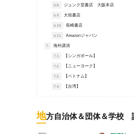
ジュンク堂書店 大阪本店
6.8.
大垣書店
6.9.
長崎書店
6.10.
Amazonジャパン
6.11.
海外講演
7.
【シンガポール】
7.1.
【ニューヨーク】
7.2.
【ベトナム】
7.3.
【台湾】
7.4.
地
方自治体＆団体＆学校 