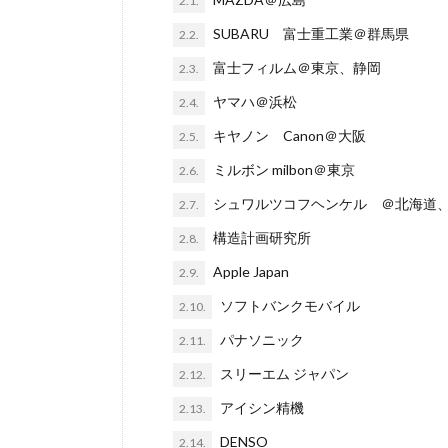
2.1.
SUBARU 富士重工業＠群馬県
2.2.
富士フィルム＠東京、静岡
2.3.
ヤマハ＠浜松
2.4.
キヤノン Canon＠大阪
2.5.
ミルボン milbon＠東京
2.6.
シュワルツコフヘンケル ＠北海道
2.7.
構造計画研究所
2.8.
Apple Japan
2.9.
ソフトバンクモバイル
2.10.
パナソニック
2.11.
スリーエム ジャパン
2.12.
アイシン精機
2.13.
DENSO
2.14.