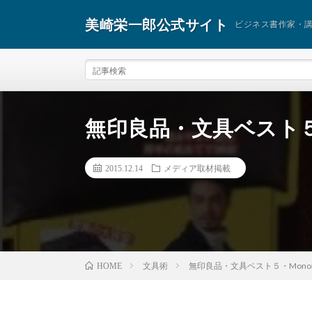
美崎栄一郎公式サイト
ビジネス書作家・
無印良品・文具ベスト５
2015.12.14
メディア取材掲載
文具術
無印良品・文具ベスト５・Mono
HOME