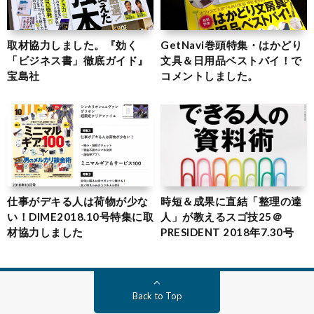
取材協力しました。『効く
GetNavi巻頭特集・はかどり
「ビジネス書」徹底ガイド』
文具＆日用品ベストバイ！で
宝島社
コメントしました。
仕事がデキる人は荷物が少な
時短＆成果に直結「整理の達
い！DIME2018.10号特集に取
人」が教えるスゴ技25＠
材協力しました
PRESIDENT 2018年7.30号
Back to Top