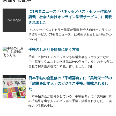
ICT教育ニュース「ベネッセ／ベストセラー作家が
講義 社会人向けオンライン学習サービス」に掲載
されました
ベネッセ／ベストセラー作家が講義 社会人向けオンライン
学習サービス ICT教育ニュース に掲載されました http://ict-
enew[…]
手帳のしおりを綺麗に使う方法
手帳って持つモチベーションも結構大事なファクターなの
で、毎年リクエストのある黒以外の色っていうものを 今年は
自腹で採算度外視で１０色、作りました。 買[…]
日本手帖の会監修の『手帳辞典』に『美崎栄一郎の
「結果を出す人」のビジネス手帳』掲載されまし
た。
日本手帖の会が監修をしている『手帳辞典』に『美崎栄一郎
の「結果を出す人」のビジネス手帳』掲載されました。 実
物大で手帳の中[…]