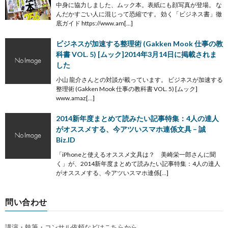
中身に協力しました、ムック本。表紙にも顔写真が登場。 な
んだかすごい人に混じって恐縮です。 効く「ビジネス書」徹
底ガイド https://www.am[…]
ビジネスが加速する整理術 (Gakken Mook 仕事の教
科書 VOL. 5) [ムック]2014年3月14日に掲載されま
した
小山 龍介さんとの対談が載っています。 ビジネスが加速する
整理術 (Gakken Mook 仕事の教科書 VOL. 5) [ムック]
www.amaz[…]
2014新年度まとめて読みたい記事特集：4人の達人
がオススメする、今アツいスマホ連係文具 – 誠
Biz.ID
「iPhoneと使えるオススメ文具は？ 美崎栄一郎さんに聞
く」が、2014新年度まとめて読みたい記事特集：4人の達人
がオススメする、今アツいスマホ連係[…]
問い合わせ
講演・執筆・コンサル依頼などはこちらから。