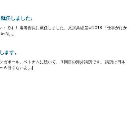
に就任しました。
トです！ 選考委員に就任しました。文房具総選挙2018 「仕事がはか
tN[…]
します。
シンガポール、ベトナムに続いて、３回目の海外講演です。 講演は日本
６冊くらいあ[…]