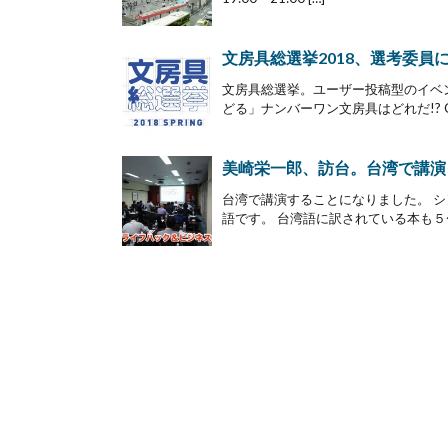
文房具総選挙2018、選考委員
文房具総選挙。ユーザー投稿型のイベン
どる」ナンバーワン文房具はどれだ!? Ge
美崎栄一郎、訪台。台湾で講演
台湾で講演することになりました。 
語です。 台湾語に訳されている本も５〜