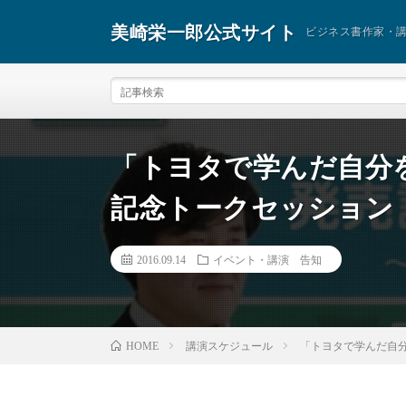
美崎栄一郎公式サイト
ビジネス書作家・
「トヨタで学んだ自分
記念トークセッション
2016.09.14
イベント・講演 告知
講演スケジュール
「トヨタで学んだ自
HOME