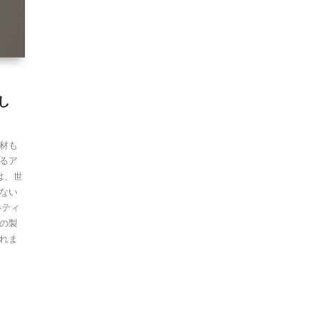
し
材も
るア
は、世
ない
ルティ
の製
れま