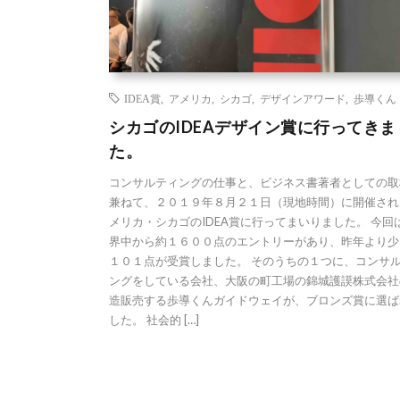
IDEA賞
,
アメリカ
,
シカゴ
,
デザインアワード
,
歩導くん
シカゴのIDEAデザイン賞に行ってきま
た。
コンサルティングの仕事と、ビジネス書著者としての取
兼ねて、２０１９年８月２１日（現地時間）に開催され
メリカ・シカゴのIDEA賞に行ってまいりました。 今回
界中から約１６００点のエントリーがあり、昨年より少
１０１点が受賞しました。 そのうちの１つに、コンサ
ングをしている会社、大阪の町工場の錦城護謨株式会社
造販売する歩導くんガイドウェイが、ブロンズ賞に選ば
した。 社会的 […]