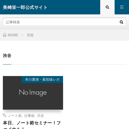
美崎栄一郎公式サイト
渋谷
HOME
渋谷
本の裏側・最前線レポ
ノート術
,
仕事術
,
渋谷
本日、ノート術セミナー！フ
ァイナル！