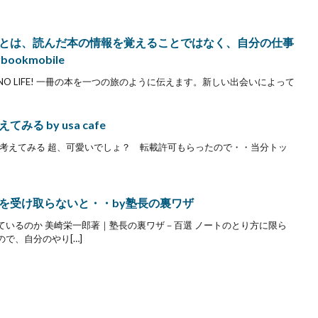
とは、読んだ本の情報を覚えることではなく、自分の仕事
okmobile
NO BOOK,NO LIFE! 一冊の本を一つの旅のように伝えます。新しい出会いによって
 by usa cafe
の構成を考えてみる 超、可愛いでしょ？ 転載許可もらったので・・当分トッ
を受け取らないと・・by塾長の裏ワザ
ているのか 美崎栄一郎著｜塾長の裏ワザ－百選 ノートのとり方に限ら
で、自分のやり[…]