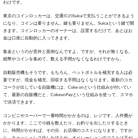
わけです。
東京のコインロッカーは、交通ICのSuicaで支払うことができるよう
になり、コインは要りません。鍵も要りません。Suicaという鍵で開
きます。コインロッカーのオーナーは、設置するだけで、あとはお
金は口座に自動的に入ってきます。
集金というのが意外と面倒なんですよ。ですが、それが無くなる。
紙幣やコインを集めて、数える手間がなくなるわけですから。
自動販売機もそうです。もちろん、ペットボトルを補充する人は必
要ですが、現金を補充、回収する手間はなくなります。最新のコカ
コーラが出している自販機には、Coke onという仕組みが付いてい
て、最新の自販機だと、CokeonPayという仕組みを使って、スマホ
で決済できます。
コンビニやスーパーで一番時間がかかるのは、レジです。人件費が
かかります。ここで小銭を数えたり、お釣りを出したりするとき
に、時間がかかれば、その分、お店側のコストになります。ですか
ら、キャッシュレス化したほうが、オペレーションのコストは下が