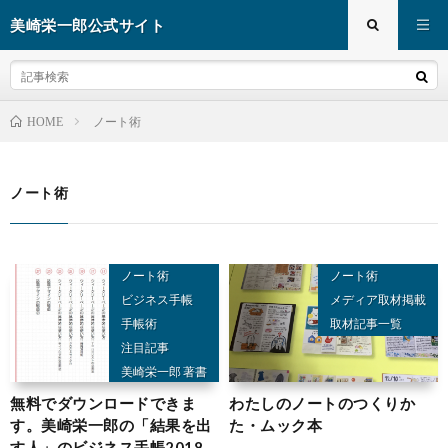
美崎栄一郎公式サイト
ノート術
HOME
ノート術
ノート術
ノート術
ビジネス手帳
メディア取材掲載
手帳術
取材記事一覧
注目記事
美崎栄一郎 著書
無料でダウンロードできま
わたしのノートのつくりか
す。美崎栄一郎の「結果を出
た・ムック本
す人」のビジネス手帳2018、