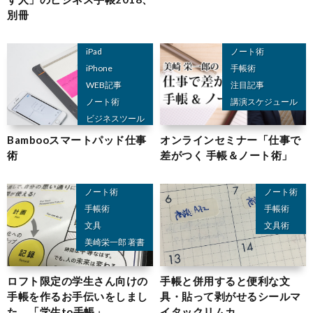
別冊
iPad
ノート術
iPhone
手帳術
WEB記事
注目記事
ノート術
講演スケジュール
ビジネスツール
取材記事一覧
Bambooスマートパッド仕事
オンラインセミナー「仕事で
術
差がつく 手帳＆ノート術」
ノート術
ノート術
手帳術
手帳術
文具
文具術
美崎栄一郎 著書
ロフト限定の学生さん向けの
手帳と併用すると便利な文
手帳を作るお手伝いをしまし
具・貼って剥がせるシールマ
た。「学生to手帳」
イタックリムカ