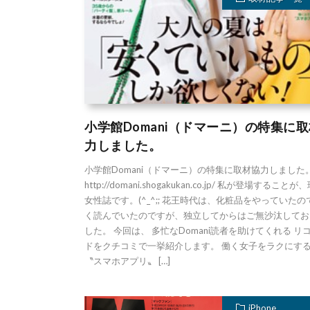
小学館Domani（ドマーニ）の特集に
力しました。
小学館Domani（ドマーニ）の特集に取材協力しました
http://domani.shogakukan.co.jp/ 私が登場すること
女性誌です。(^_^;; 花王時代は、化粧品をやっていたの
く読んでいたのですが、独立してからはご無沙汰してお
した。 今回は、 多忙なDomani読者を助けてくれる リ
ドをクチコミで一挙紹介します。 働く女子をラクにす
〝スマホアプリ〟 […]
iPhone