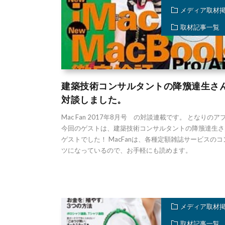
メディア取材
取材記事一覧
建築技術コンサルタントの降籏達生さ
対談しました。
Mac Fan 2017年8月号 の対談連載です。 となりのア
今回のゲストは、建築技術コンサルタントの降籏達生さ
ゲストでした！ MacFanは、各種定額雑誌サービスの
ツになっているので、お手軽にも読めます。
メディア取材
取材記事一覧