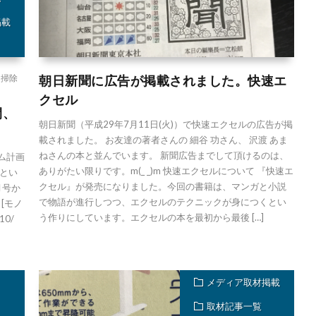
掲載
朝日新聞に広告が掲載されました。快速エ
ト掃除
クセル
間、
朝日新聞（平成29年7月11日(火)）で快速エクセルの広告が掲
載されました。 お友達の著者さんの 細谷 功さん、 沢渡 あま
ねさんの本と並んでいます。 新聞広告までして頂けるのは、
ム計画
ありがたい限りです。m(_ _)m 快速エクセルについて 『快速エ
くとい
クセル』が発売になりました。今回の書籍は、マンガと小説
月号か
で物語が進行しつつ、エクセルのテクニックが身につくとい
 [モノ
う作りにしています。エクセルの本を最初から最後 […]
710/
メディア取材掲載
取材記事一覧