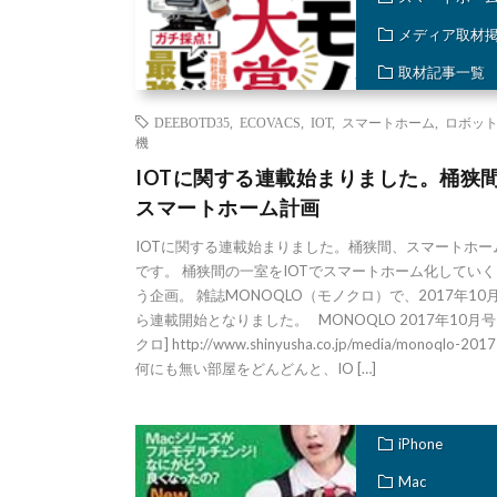
メディア取材
取材記事一覧
DEEBOTD35
,
ECOVACS
,
IOT
,
スマートホーム
,
ロボッ
機
IOTに関する連載始まりました。桶狭
スマートホーム計画
IOTに関する連載始まりました。桶狭間、スマートホー
です。 桶狭間の一室をIOTでスマートホーム化してい
う企画。 雑誌MONOQLO（モノクロ）で、2017年10
ら連載開始となりました。 MONOQLO 2017年10月号
クロ] http://www.shinyusha.co.jp/media/monoqlo-201
何にも無い部屋をどんどんと、IO […]
iPhone
Mac