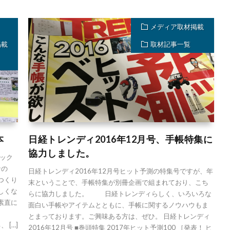
メディア取材掲載
掲載
取材記事一覧
本
日経トレンディ2016年12月号、手帳特集に
協力しました。
ック
なの
日経トレンディ2016年12月号ヒット予測の特集号ですが、年
つくり
末ということで、手帳特集が別冊企画で組まれており、こち
しくな
らに協力しました。 日経トレンディらしく、いろいろな
素直に
面白い手帳やアイテムとともに、手帳に関するノウハウもま
とまっております。ご興味ある方は、ぜひ。 日経トレンディ
 […]
2016年12月号 ■巻頭特集 2017年ヒット予測100 ［発表！ ヒ