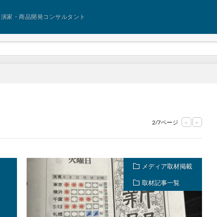
講演家・商品開発コンサルタント
2/7ページ
<
>
メディア取材掲載
取材記事一覧
ム