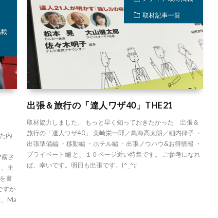
取材記事一覧
掲載
出張＆旅行の「達人ワザ40」THE21
取材協力しました。 もっと早く知っておきたかった 出張＆
旅行の「達人ワザ40」 美崎栄一郎／鳥海高太朗／細内律子 ・
た内
出張準備編 ・移動編 ・ホテル編 ・出張ノウハウ&お得情報 ・
プライベート編 と、１０ページ近い特集です。 ご参考になれ
夕霧さ
ば、幸いです。明日も出張です。(^_^;;
ら、主
を書
ですか
、Ma