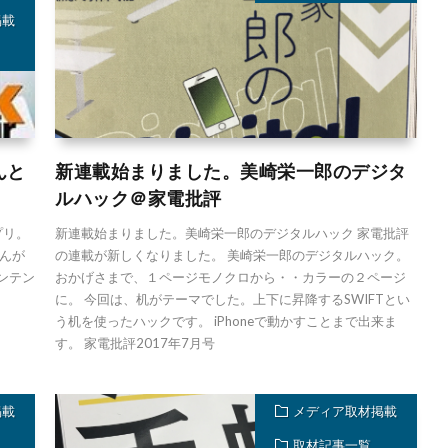
掲載
んと
新連載始まりました。美崎栄一郎のデジタ
ルハック＠家電批評
プリ。
新連載始まりました。美崎栄一郎のデジタルハック 家電批評
んが
の連載が新しくなりました。 美崎栄一郎のデジタルハック。
コンテン
おかげさまで、１ページモノクロから・・カラーの２ページ
に。 今回は、机がテーマでした。上下に昇降するSWIFTとい
う机を使ったハックです。 iPhoneで動かすことまで出来ま
す。 家電批評2017年7月号
掲載
メディア取材掲載
取材記事一覧