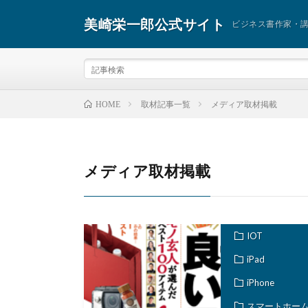
美崎栄一郎公式サイト
ビジネス書作家・
取材記事一覧
メディア取材掲載
HOME
メディア取材掲載
IOT
iPad
iPhone
スマートホー