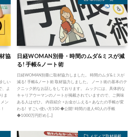
取材協
日経WOMAN別冊・時間のムダ&ミスが減
る! 手帳&ノート術
。
日経WOMAN別冊に取材協力しました。 時間のムダ&ミスが
が、珍しい
減る! 手帳&ノート術 取材協力しました。 ノート術の基本のテ
で、よ
クニック的なお話しをしております。 ムックには、具体的な
りま
キャリアウーマンのノートが掲載されていますので、ご興味
コメン
ある人はぜひ。 内容紹介 <お金がふえる> あなたの手帳が変
る！
わる! すごい使い方100 ◆公開! 時間の達人40人の手帳
◆1000万円貯め […]
メディア取材掲載