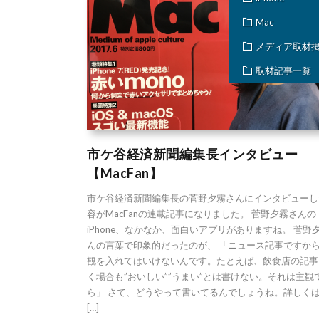
Mac
メディア取材
取材記事一覧
市ケ谷経済新聞編集長インタビュー
【MacFan】
市ケ谷経済新聞編集長の菅野夕霧さんにインタビューし
容がMacFanの連載記事になりました。 菅野夕霧さんの
iPhone、なかなか、面白いアプリがありますね。 菅野
んの言葉で印象的だったのが、 「ニュース記事ですか
観を入れてはいけないんです。たとえば、飲食店の記事
く場合も”おいしい””うまい”とは書けない。それは主観
ら」 さて、どうやって書いてるんでしょうね。詳しくは
[…]