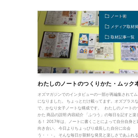
ノート術
メディア取材
取材記事一覧
わたしのノートのつくりかた・ムック
オズマガジンでのインタビューの一部が再編集されてム
になりました。 ちょっとだけ載ってます。オズプラス
で、かなり女子ノートな構成です。 わたしのノートの
かた 商品の説明 内容紹介 「ふつう」の毎日を記すと楽
る！ 2017年は、ノートに書くことによって自分自身と
向き合い、 今日よりちょっぴり成長した自分に出会
う・・・。 そんな毎日が新鮮な発見と楽しさであふれる、