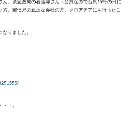
さん、緊急医療の看護婦さん（台風なので台風19号の日に
た方、郵便局の親玉な会社の方、クロアチアにも行ったこ
になりました。
8251555/
・・・。