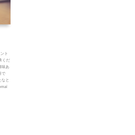
イント
承くだ
興味あ
無料で
たなと
mai