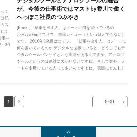
！
デジタルツールとアナログツールの融合
が、今後の仕事術ではマストby香川で働く
知って
へっぽこ社長のつぶやき
術は私
ーカス
[Books]「結果を出す人」はノートに何を書いているの
(土)
か:Have Funさてさて、書籍レビュー（というほどでもない）
結果を
です。 2010年1発目はコチラ。 「結果を出す人」はノートに
2：30
何を書いているのか デジタルな世界にいると、どうしてもデ
ジタルツールバンザイという風潮があるんですが、アナログ
ツールというのは絶対に欠かせないですね。 そして案外、ノ
ートを多用している人って多いんですよね。 実際にどん […]
1
2
NEXT