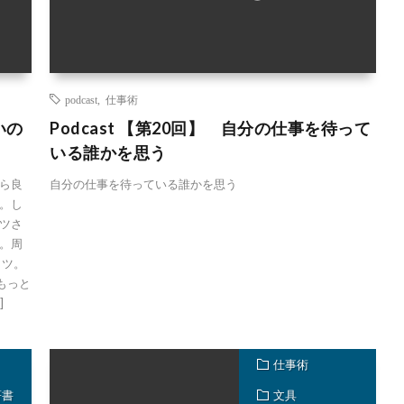
podcast
,
仕事術
いの
Podcast 【第20回】 自分の仕事を待って
いる誰かを思う
ら良
自分の仕事を待っている誰かを思う
。し
ツさ
。周
コツ。
もっと
]
仕事術
著書
文具