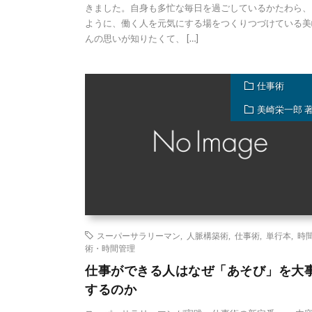
きました。自身も多忙な毎日を過ごしているかたわら、
ように、働く人を元気にする場をつくりつづけている美
んの思いが知りたくて、 […]
仕事術
美崎栄一郎 
スーパーサラリーマン
,
人脈構築術
,
仕事術
,
単行本
,
時
術・時間管理
仕事ができる人はなぜ「あそび」を大
するのか