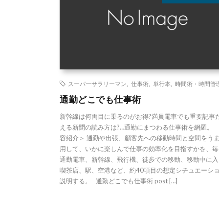
スーパーサラリーマン
,
仕事術
,
単行本
,
時間術・時間管
通勤どこでも仕事術
新幹線は何両目に乗るのがお得?満員電車でも重要記事
える新聞の読み方は?…通勤にまつわる仕事術を網羅。 
容紹介＞ 通勤や出張、顧客先への移動時間と空間をう
用して、いかに楽しんで仕事の効率化を目指すかを、毎
通勤電車、新幹線、飛行機、徒歩での移動、移動中に入
喫茶店、駅、空港など、約40項目の想定シチュエーシ
説明する。 通勤どこでも仕事術 post […]