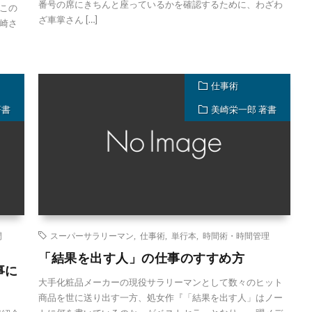
番号の席にきちんと座っているかを確認するために、わざわ
この
ざ車掌さん […]
崎さ
仕事術
著書
美崎栄一郎 著書
間
スーパーサラリーマン
,
仕事術
,
単行本
,
時間術・時間管理
「結果を出す人」の仕事のすすめ方
事に
大手化粧品メーカーの現役サラリーマンとして数々のヒット
商品を世に送り出す一方、処女作『「結果を出す人」はノー