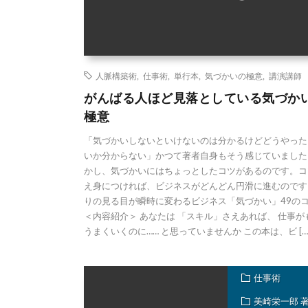
人脈構築術
,
仕事術
,
単行本
,
気づかいの極意
,
講演講師
がんばる人ほど見落としている気づか
極意
「気づかいしないといけないのは分かるけどどうやった
いか分からない」かつて著者自身もそう感じていました
かし、気づかいにはちょっとしたコツがあるのです。コ
え身につければ、ビジネスがどんどん円滑に進むのです
りの見る目が瞬時に変わるビジネス「気づかい」49の
＜内容紹介＞ あなたは 「スキル」さえあれば、 仕事が
うまくいくのに…… と思っていませんか この本は、ビ […
仕事術
美崎栄一郎 