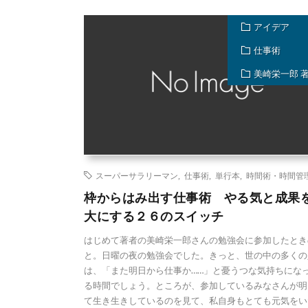
アイデア
仕事術
美崎栄一郎 
スーパーサラリーマン
,
仕事術
,
単行本
,
時間術・時間管
枠からはみ出す仕事術 やる気と成果
大にする２６のスイッチ
はじめて著者の美崎栄一郎さんの勉強会に参加したとき
と。日曜の夜の勉強会でした。きっと、世の中の多くの
は、「また明日から仕事か……」と憂うつな気持ちにな
る時間でしょう。ところが、参加しているみなさんが明
て生き生きしているのを見て、私自身もとても元気をい