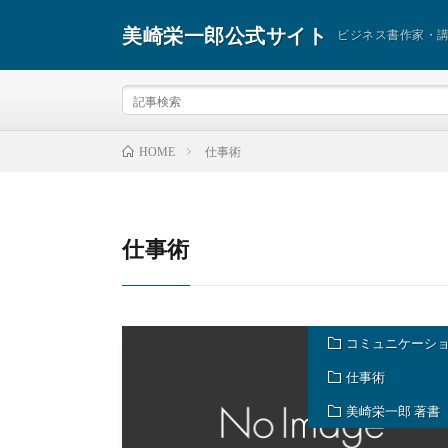
美崎栄一郎公式サイト
ビジネス書作家・
仕事術
HOME
仕事術
コミュニケーシ
仕事術
美崎栄一郎 著書