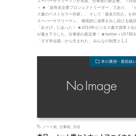
スーパーサラリーマンが実践、仕事術の新定番。 ＜内
＞ ★「超有名企業プロジェクトリーダー」であり、 「
ス書のベストセラー作家」、 そして「親友100人」を
スーパーサラリーマン。 徹底的に成果を出し続ける秘
「あそび」にあった！ ★2010年ビジネス書大賞第１位
が書き下ろした、仕事術の新定番！ ★twitter＋USTRE
「ダダ本会議」から生まれた、 みんなの知恵と […]
本の裏側・最前線
ノート術
,
仕事術
,
渋谷