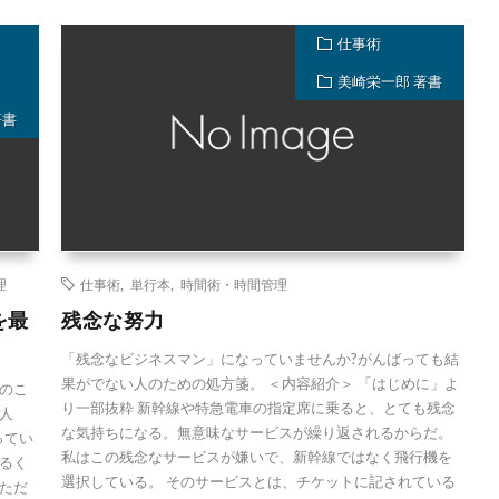
仕事術
美崎栄一郎 著書
著書
理
仕事術
,
単行本
,
時間術・時間管理
を最
残念な努力
「残念なビジネスマン」になっていませんか?がんばっても結
果がでない人のための処方箋。 ＜内容紹介＞ 「はじめに」よ
のこ
り一部抜粋 新幹線や特急電車の指定席に乗ると、とても残念
人
な気持ちになる。無意味なサービスが繰り返されるからだ。
ってい
私はこの残念なサービスが嫌いで、新幹線ではなく飛行機を
るく
選択している。 そのサービスとは、チケットに記されている
ただ