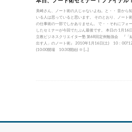
本日、ノート術セミナー！ファイナル
美崎さん、ノート術の人じゃないよね。と・・ 昔から
いる人は思っていると思います。 そのとおり、ノート
の仕事術の一部でしかありません。 で・・それにフォ
したセミナーが今回でたぶん最後です。 本日の 1月16日
立教ビジネスクリエイター塾 第68回定例勉強会 『「
出す人」のノート術』 2010年1月16日(土) 10：00?1
(10:00開場 10:30開始) ※ […]