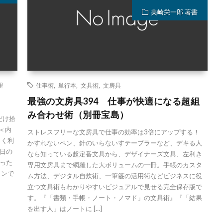
美崎栄一郎 著書
理
仕事術
,
単行本
,
文具術
,
文房具
最強の文房具394 仕事が快適になる超組
み合わせ術（別冊宝島）
だけ拾
＜内
ストレスフリーな文房具で仕事の効率は3倍にアップする！
まく利
かすれないペン、針のいらないすテープラーなど、デキる人
日の
なら知っている超定番文具から、デザイナーズ文具、左利き
った
専用文房具まで網羅した大ボリュームの一冊。手帳のカスタ
ョンで
ム方法、デジタル自炊術、一筆箋の活用術などビジネスに役
立つ文具術もわかりやすいビジュアルで見せる完全保存版で
す。『「書類・手帳・ノート・ノマド」の文具術』『「結果
を出す人」はノートに […]