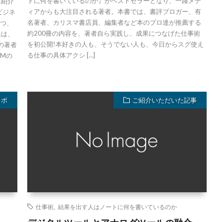
トに何を書いているのか』がベストセラーとなり、一躍メデ
容紹介
ィアからも大注目される著者。本書では、書評ブロガー、有
ビジネ
名著者、カリスマ書店員、編集者など本のプロ達が推薦する
持つ、
約200冊の内容を、著者自ら実践し、成果につなげた仕事術
訣は、
を初公開!本好きの人も、そうでない人も、今日からスグ使え
の著者
る仕事の具体アクシ […]
AMの
レポ
ご紹介いただいた記事
仕事術
,
結果を出す人はノートに何を書いているのか