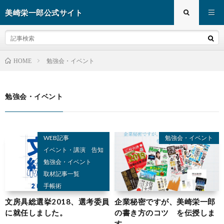
美崎栄一郎公式サイト
勉強会・イベント
HOME
勉強会・イベント
WEB記事
勉強会・イベント
イベント・講演 告知
勉強会・イベント
取材記事一覧
手帳術
文具術
文房具総選挙2018、選考委員
企業秘密ですが、美崎栄一郎
に就任しました。
の書き方のコツ を伝授しま
す