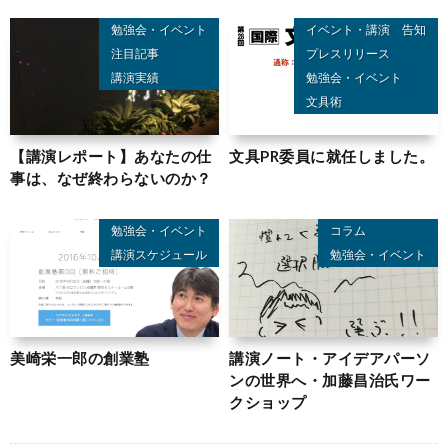
勉強会・イベント
イベント・講演 告知
注目記事
プレスリリース
講演実績
勉強会・イベント
文具術
【講演レポート】あなたの仕
文具PR委員に就任しました。
事は、なぜ終わらないのか？
勉強会・イベント
コラム
講演スケジュール
勉強会・イベント
美崎栄一郎の創業塾
講演ノート・アイデアパーソ
ンの世界へ・加藤昌治氏ワー
クショップ